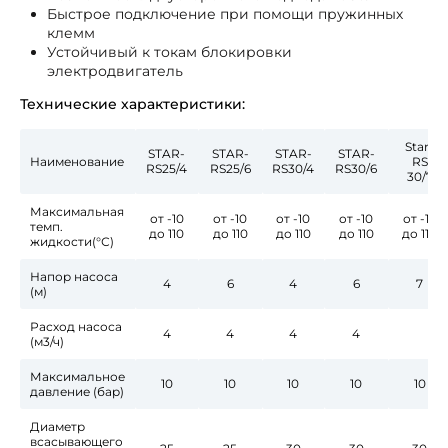
Быстрое подключение при помощи пружинных
клемм
Устойчивый к токам блокировки
электродвигатель
Технические характеристики:
Star-
STAR-
STAR-
STAR-
STAR-
Наименование
RS
RS25/4
RS25/6
RS30/4
RS30/6
30/7
Максимальная
от -10
от -10
от -10
от -10
от -10
темп.
до 110
до 110
до 110
до 110
до 110
жидкости(°С)
Напор насоса
4
6
4
6
7
(м)
Расход насоса
4
4
4
4
(м3/ч)
Максимальное
10
10
10
10
10
давление (бар)
Диаметр
всасывающего