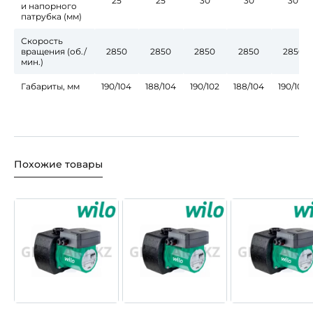
25
25
30
30
30
и напорного
патрубка (мм)
Скорость
вращения (об./
2850
2850
2850
2850
2850
мин.)
Габариты, мм
190/104
188/104
190/102
188/104
190/100
Похожие товары