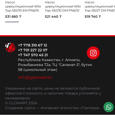
Насос
Насос
Насос
циркуляционный Wilo
циркуляционный Wilo
циркуляционный W
Top-S50/10 EM PN6/10
Top-S50/10 DM PN6/10
Top-S50/7 DM PN6/
531 660 ₸
521 440 ₸
519 740 ₸
+7 778 310 67 12
+7 701 227 22 07
+7 747 570 45 21
Республика Казахстан, г. Алматы,
Розыбакиева 72а, ТЦ "Саламат-3", бутик
58 (цокольный этаж)
info@glomart.kz
Указанные на сайте цены не являются публичной
офертой.
Стоимость и наличие товара уточняйте у
менеджеров.
© GLOMART 2024
Создание сайта
— Интернет-агентство «Пантера»