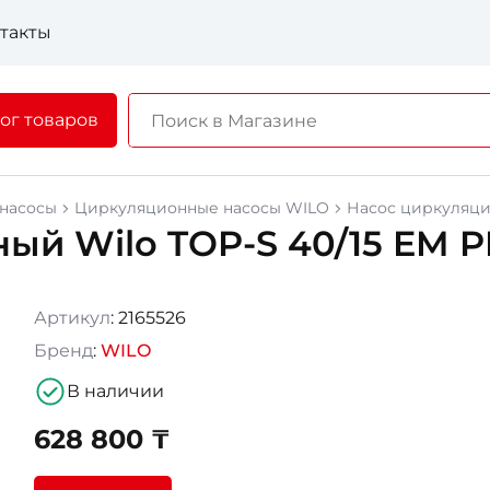
такты
ог товаров
насосы
Циркуляционные насосы WILO
Насос циркуляцио
ый Wilo TOP-S 40/15 EM P
Артикул
: 2165526
Бренд
:
WILO
В наличии
628 800 ₸