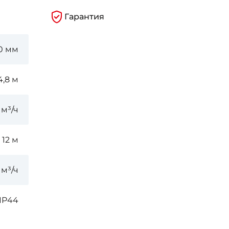
Гарантия
0 мм
4,8 м
3
м³/ч
12 м
1
м³/ч
IP44