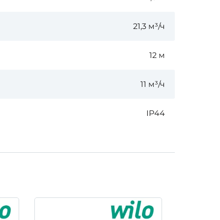
21,3
м³/ч
12 м
11
м³/ч
IP44