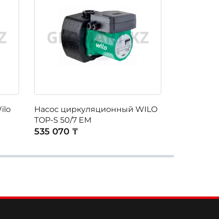
ilo
Насос циркуляционный WILO
Насос ци
TOP-S 50/7 EM
Top-S65/1
535 070 ₸
593 000 