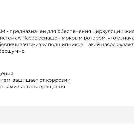
EM
- предназначен для обеспечения циркуляции жид
темах. Насос оснащен мокрым ротором, что означает
беспечивая смазку подшипников. Такой насос охлажда
 бесшумно.
щения
тием, защищает от коррозии
упенями частоты вращения