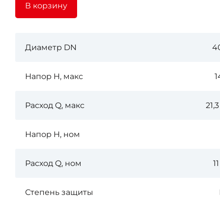
В корзину
Диаметр DN
4
Напор H, макс
1
Расход Q, макс
21,
Напор H, ном
Расход Q, ном
1
Степень защиты