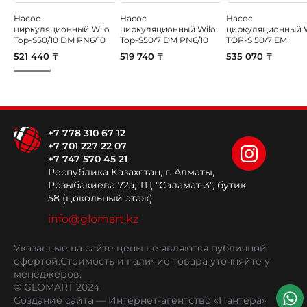
Насос
Насос
Насос
циркуляционный Wilo
циркуляционный Wilo
циркуляционный 
Top-S50/10 DM PN6/10
Top-S50/7 DM PN6/10
TOP-S 50/7 EM
521 440 ₸
519 740 ₸
535 070 ₸
+7 778 310 67 12
+7 701 227 22 07
+7 747 570 45 21
Республика Казахстан, г. Алматы,
Розыбакиева 72а, ТЦ "Саламат-3", бутик
58 (цокольный этаж)
info@glomart.kz
Указанные на сайте цены не являются публичной
офертой.
Стоимость и наличие товара уточняйте у
менеджеров.
© GLOMART 2024
Создание сайта
— Интернет-агентство «Пантера»