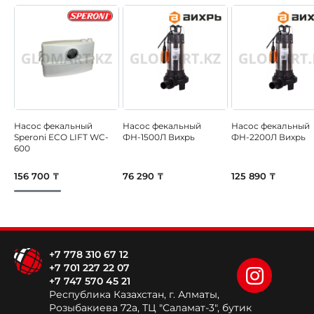
Насос фекальный
Насос фекальный
Насос фекальный
Speroni ECO LIFT WC-
ФН-1500Л Вихрь
ФН-2200Л Вихрь
600
156 700 ₸
76 290 ₸
125 890 ₸
+7 778 310 67 12
+7 701 227 22 07
+7 747 570 45 21
Республика Казахстан, г. Алматы,
Розыбакиева 72а, ТЦ "Саламат-3", бутик