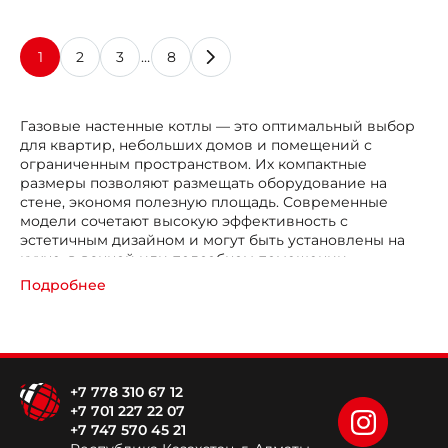
1
2
3
…
8
Газовые настенные котлы — это оптимальный выбор
для квартир, небольших домов и помещений с
ограниченным пространством. Их компактные
размеры позволяют размещать оборудование на
стене, экономя полезную площадь. Современные
модели сочетают высокую эффективность с
эстетичным дизайном и могут быть установлены на
кухне, в ванной или подсобном помещении,
органично вписываясь в интерьер.
Подробнее
Преимущества газовых настенных котлов
Компактность и экономия пространства.
Настенный монтаж освобождает площадь пола,
+7 778 310 67 12
что критично важно для городских квартир и
+7 701 227 22 07
небольших домов с ограниченным
+7 747 570 45 21
пространством.