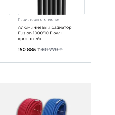
Радиаторы отопления
Радиаторы 
Алюминиевый радиатор
Алюминие
Fusion 1000*10 Flow +
Fusion 180
кронштейн
кронштей
150 885 ₸
301 770 ₸
143 115 ₸
2