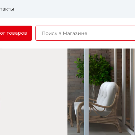
такты
ог товаров