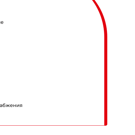
ие
набжения