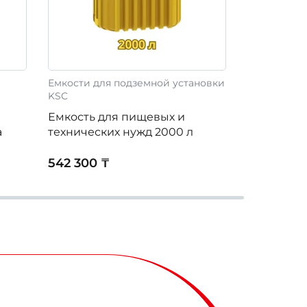
Емкости для подземной установки
Отопительн
KSC
Котел ср
Емкость для пищевых и
Buran Boil
а
технических нужд 2000 л
газовый (
542 300 ₸
1 296 250