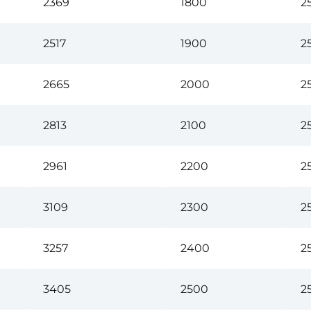
2369
1800
2
2517
1900
2
2665
2000
2
2813
2100
2
2961
2200
2
3109
2300
2
3257
2400
2
3405
2500
2