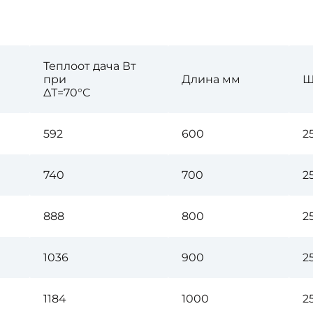
Теплоот дача Вт
при
Длина мм
Ш
∆T=70°C
592
600
2
740
700
2
888
800
2
1036
900
2
1184
1000
2