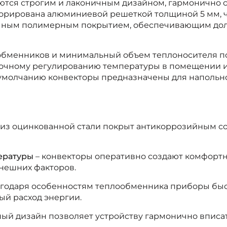
чаются строгим и лаконичным дизайном, гармоничн
орирована алюминиевой решеткой толщиной 5 мм, чт
ным полимерным покрытием, обеспечивающим долг
менников и минимальный объем теплоносителя по
точному регулированию температуры в помещении и 
умолчанию конвекторы предназначены для напольной
 из оцинкованной стали покрыт антикоррозийным со
ературы
– конвекторы оперативно создают комфорт
нешних факторов.
агодаря особенностям теплообменника приборы быс
ый расход энергии.
ый дизайн позволяет устройству гармонично вписа