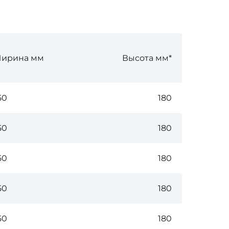
ирина мм
Высота мм*
50
180
50
180
50
180
50
180
50
180