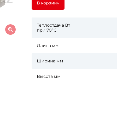
В корзину
Теплоотдача Вт
при 70
°
С
Длина мм
Ширина мм
Высота мм