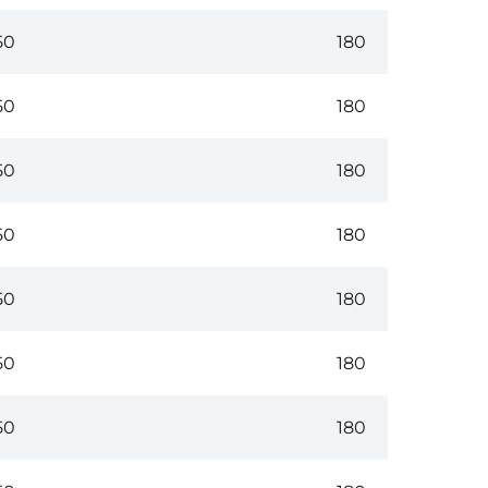
50
180
50
180
50
180
50
180
50
180
50
180
50
180