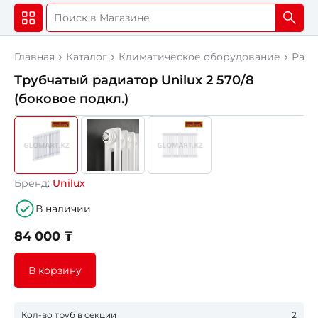
Главная
Каталог
Климатическое оборудование
Ради
Трубчатый радиатор Unilux 2 570/8
(боковое подкл.)
Бренд
:
Unilux
В наличии
84 000 ₸
В корзину
Кол-во труб в секции
2