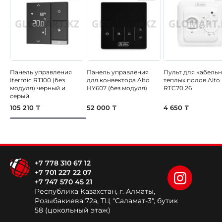
Панель управления
Панель управления
Пульт для кабель
Itermic RT100 (без
для конвектора Alto
теплых полов Alto
модуля) черный и
HY607 (без модуля)
RTC70.26
серый
105 210 ₸
52 000 ₸
4 650 ₸
+7 778 310 67 12
+7 701 227 22 07
+7 747 570 45 21
Республика Казахстан, г. Алматы,
Розыбакиева 72а, ТЦ "Саламат-3", бутик
58 (цокольный этаж)