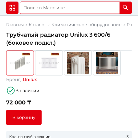
Главная
Каталог
Климатическое оборудование
Ради
Трубчатый радиатор Unilux 3 600/6
(боковое подкл.)
Бренд
:
Unilux
В наличии
72 000 ₸
В корзину
Кол-во труб в секции
3