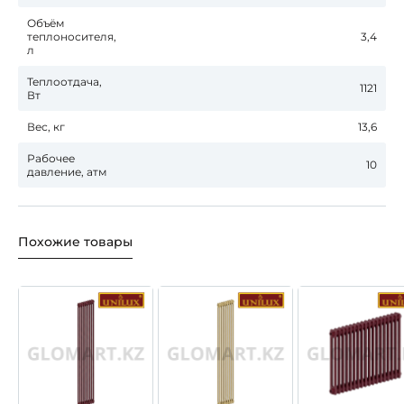
Объём
теплоносителя,
3,4
л
Теплоотдача,
1121
Вт
Вес, кг
13,6
Рабочее
10
давление, атм
Похожие товары