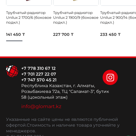
Трубчатый радиатор
Трубчатый радиатор
Трубчатый радиат
Unilux 2 1700/6 (боковое
Unilux 2 1900/9 (боковое
Unilux 2 900/14 (б
подкл.)
подкл.)
подкл.)
141 450 ₸
227 700 ₸
233 450 ₸
+7 778 310 67 12
+7 701 227 22 07
+7 747 570 45 21
Республика Казахстан, г. Алматы,
Розыбакиева 72а, ТЦ "Саламат-3", бутик
58 (цокольный этаж)
info@glomart.kz
Указанные на сайте цены не являются публичной
офертой.
Стоимость и наличие товара уточняйте у
менеджеров.