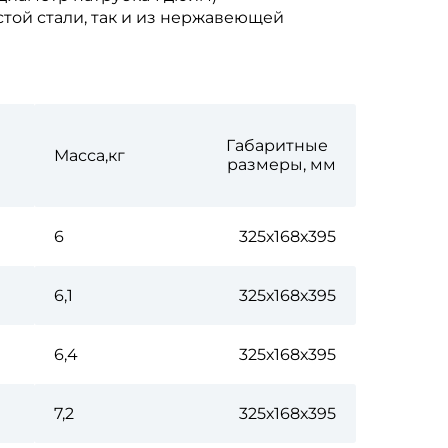
той стали, так и из нержавеющей
Габаритные
В
Масса,кг
размеры, мм
6
325х168х395
6,1
325х168х395
6,4
325х168х395
7,2
325х168х395