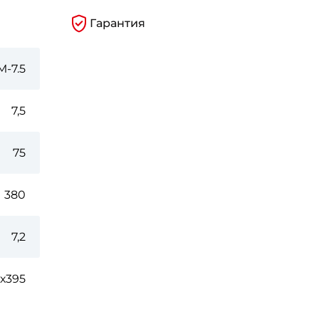
Гарантия
-7.5
7,5
75
380
7,2
8х395