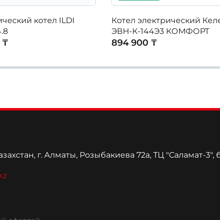
ческий котел ILDI
Котел электрический Кел
.8
ЭВН-К-144Э3 КОМФОРТ
 ₸
894 900 ₸
захстан, г. Алматы, Розыбакиева 72а, ТЦ "Саламат-3", 
kz