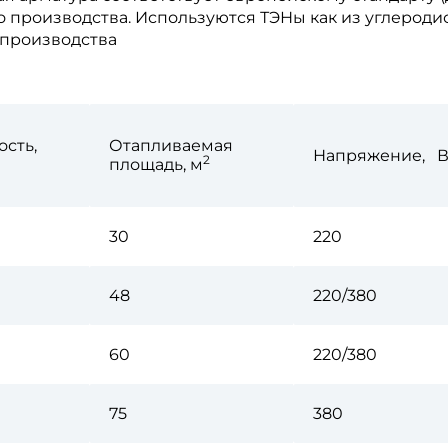
 производства. Используются ТЭНы как из углеродис
х производства
ость,
Отапливаемая
Напряжение, 
2
площадь, м
30
220
48
220/380
60
220/380
75
380