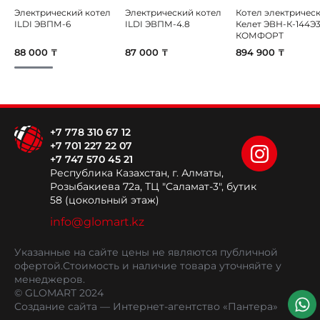
Электрический котел
Электрический котел
Котел электричес
ILDI ЭВПМ-6
ILDI ЭВПМ-4.8
Келет ЭВН-К-144Э
КОМФОРТ
88 000 ₸
87 000 ₸
894 900 ₸
+7 778 310 67 12
+7 701 227 22 07
+7 747 570 45 21
Республика Казахстан, г. Алматы,
Розыбакиева 72а, ТЦ "Саламат-3", бутик
58 (цокольный этаж)
info@glomart.kz
Указанные на сайте цены не являются публичной
офертой.
Стоимость и наличие товара уточняйте у
менеджеров.
© GLOMART 2024
Создание сайта
— Интернет-агентство «Пантера»