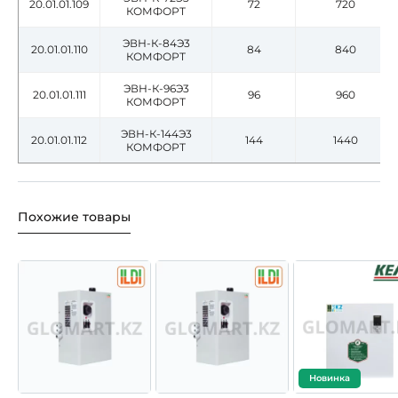
20.01.01.109
72
720
КОМФОРТ
ЭВН-К-84Э3
20.01.01.110
84
840
КОМФОРТ
ЭВН-К-96Э3
20.01.01.111
96
960
КОМФОРТ
ЭВН-К-144Э3
20.01.01.112
144
1440
КОМФОРТ
Похожие товары
Новинка