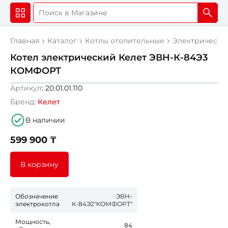
Главная
Каталог
Котлы отопительные
Электрически
Котел электрический Келет ЭВН-К-84Э3
КОМФОРТ
Новинка
Артикул
: 20.01.01.110
Бренд
:
Келет
В наличии
599 900 ₸
В корзину
Обозначение
ЭВН-
электрокотла
К-84Э2"КОМФОРТ"
Мощность,
84