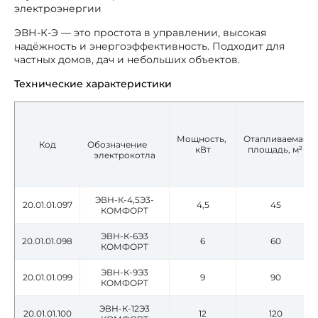
электроэнергии
ЭВН-К-Э — это простота в управлении, высокая
надёжность и энергоэффективность. Подходит для
частных домов, дач и небольших объектов.
Технические характеристики
Мощность,
Отапливаемая
Код
Обозначение
кВт
площадь, м²
электрокотла
ЭВН-К-4,5Э3-
20.01.01.097
4,5
45
КОМФОРТ
ЭВН-К-6Э3
20.01.01.098
6
60
КОМФОРТ
ЭВН-К-9Э3
20.01.01.099
9
90
КОМФОРТ
ЭВН-К-12Э3
20.01.01.100
12
120