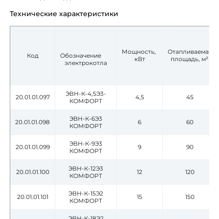
Технические характеристики
Мощность,
Отапливаемая
Код
Обозначение
кВт
площадь, м²
электрокотла
ЭВН-К-4,5Э3-
20.01.01.097
4,5
45
КОМФОРТ
ЭВН-К-6Э3
20.01.01.098
6
60
КОМФОРТ
ЭВН-К-9Э3
20.01.01.099
9
90
КОМФОРТ
ЭВН-К-12Э3
20.01.01.100
12
120
КОМФОРТ
ЭВН-К-15Э2
20.01.01.101
15
150
КОМФОРТ
ЭВН-К-18Э2