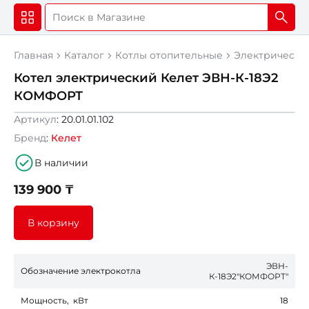
Главная
Каталог
Котлы отопительные
Электрически
Котел электрический Келет ЭВН-К-18Э2
КОМФОРТ
Новинка
Артикул
: 20.01.01.102
Бренд
:
Келет
В наличии
139 900 ₸
В корзину
ЭВН-
Обозначение электрокотла
К-18Э2"КОМФОРТ"
Мощность, кВт
18