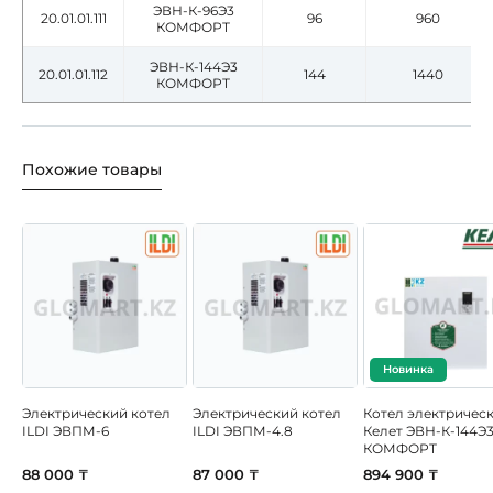
ЭВН-К-96Э3
20.01.01.111
96
960
КОМФОРТ
ЭВН-К-144Э3
20.01.01.112
144
1440
КОМФОРТ
Похожие товары
Новинка
Электрический котел
Электрический котел
Котел электричес
ILDI ЭВПМ-6
ILDI ЭВПМ-4.8
Келет ЭВН-К-144Э
КОМФОРТ
88 000 ₸
87 000 ₸
894 900 ₸