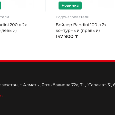
Новинка
атели
Водонагреватели
ini 200 л 2х
Бойлер Bandini 100 л 2х
(левый)
контурный (правый)
147 900 ₸
захстан, г. Алматы, Розыбакиева 72а, ТЦ "Саламат-3", 
kz