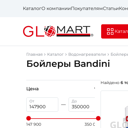
Каталог
О компании
Покупателям
Статьи
Кон
Катал
Главная
Каталог
Водонагреватели
Бойлер
Бойлеры Bandini
Найдено
6 т
Цена
От
До
147 900
350 000