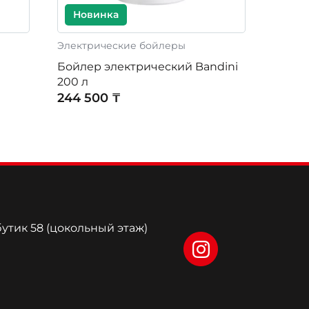
Новинка
Электрические бойлеры
Бойлер электрический Bandini
200 л
244 500 ₸
бутик 58 (цокольный этаж)