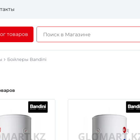
такты
ог товаров
ы
Бойлеры Bandini
оваров