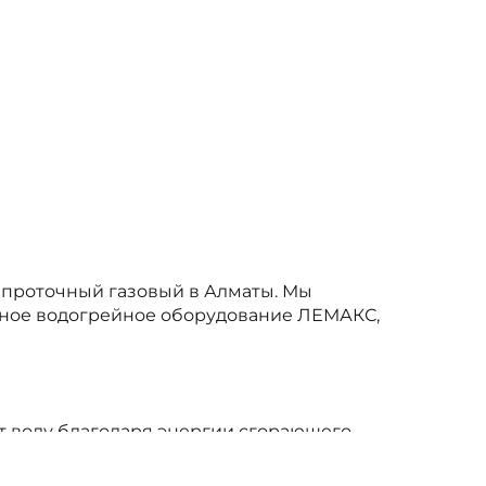
ь проточный газовый в Алматы. Мы
льное водогрейное оборудование ЛЕМАКС,
т воду благодаря энергии сгорающего
нных помещений. Работает на