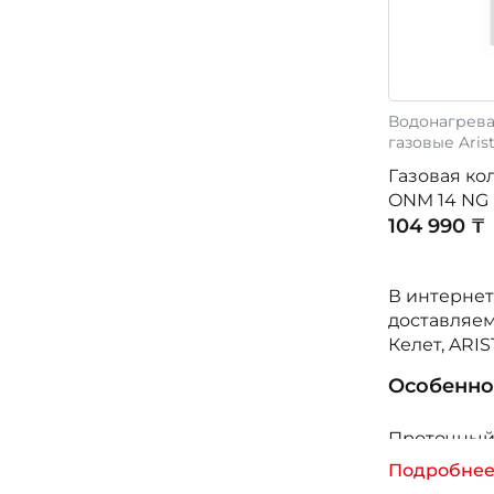
Водонагрева
газовые Aris
Газовая кол
ONM 14 NG
104 990 ₸
В интернет
доставляем
Келет, ARI
Особенно
Проточный 
газа. Техн
Подробне
магистраль