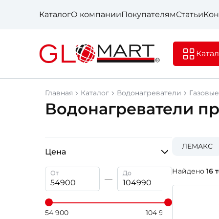
Каталог
О компании
Покупателям
Статьи
Кон
Катал
Главная
Каталог
Водонагреватели
Газовые
Водонагреватели пр
ЛЕМАКС
Цена
Найдено
16 
От
До
54 900
104 990