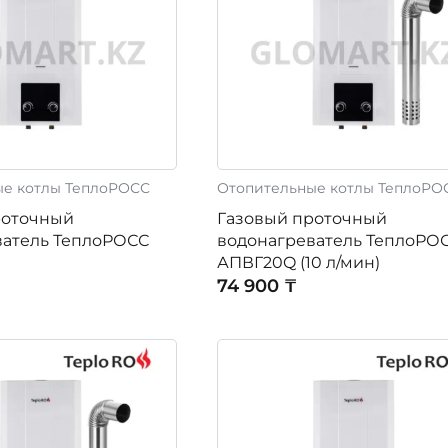
ые котлы ТеплоРОСС
Отопительные котлы ТеплоРО
роточный
Газовый проточный
ватель ТеплоРОСС
водонагреватель ТеплоРО
АПВГ20Q (10 л/мин)
74 900 ₸