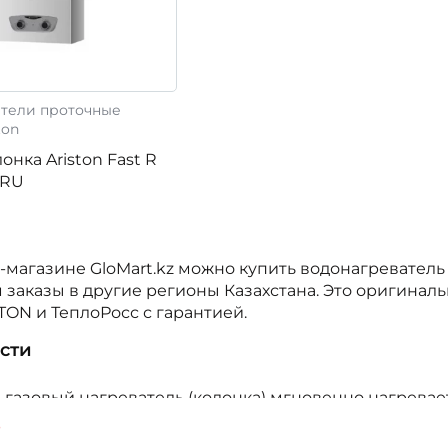
тели проточные
ton
онка Ariston Fast R
 RU
-магазине GloMart.kz можно купить водонагревател
 заказы в другие регионы Казахстана. Это оригина
STON и ТеплоРосс с гарантией.
сти
газовый нагреватель (колонка) мгновенно нагревае
ика подходит для жилых, хозяйственных и промышле
е
ном или на сжиженном (в баллонах) газу.