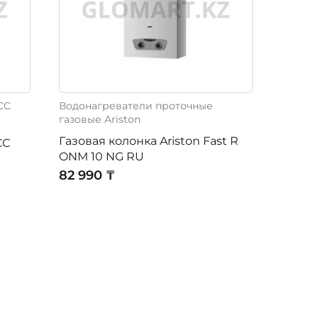
СС
Водонагреватели проточные
газовые Ariston
Газовая колонка Ariston Fast R
СС
ONM 10 NG RU
82 990 ₸