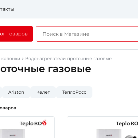
такты
ог товаров
 колонки
Водонагреватели проточные газовые
оточные газовые
Ariston
Келет
ТеплоРосс
товаров