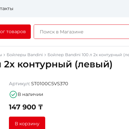
такты
ог товаров
ы
Бойлеры Bandini
Бойлер Bandini 100 л 2х контурный (л
л 2х контурный (левый)
Артикул
: ST0100C5VS370
В наличии
147 900 ₸
В корзину