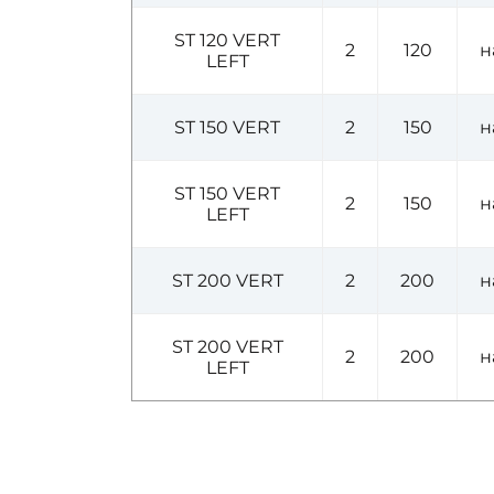
ST 120 VERT
2
120
н
LEFT
ST 150 VERT
2
150
н
ST 150 VERT
2
150
н
LEFT
ST 200 VERT
2
200
н
ST 200 VERT
2
200
н
LEFT