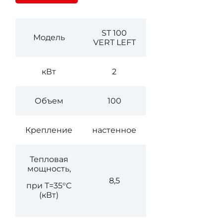
ST 100
Модель
VERT LEFT
кВт
2
Объем
100
Крепление
настенное
Тепловая
мощность,
8,5
при Т=35°С
(кВт)