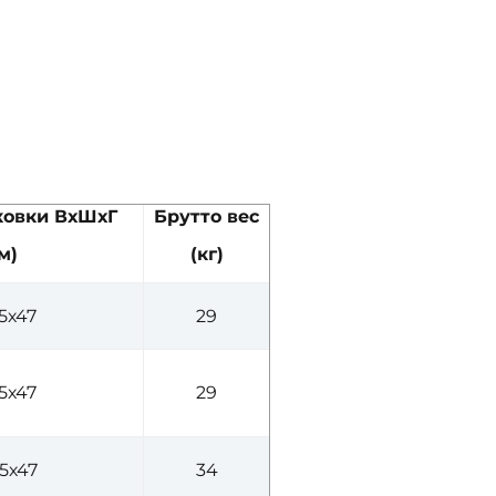
ковки ВхШхГ
Брутто вес
м)
(кг)
5х47
29
5х47
29
45х47
34