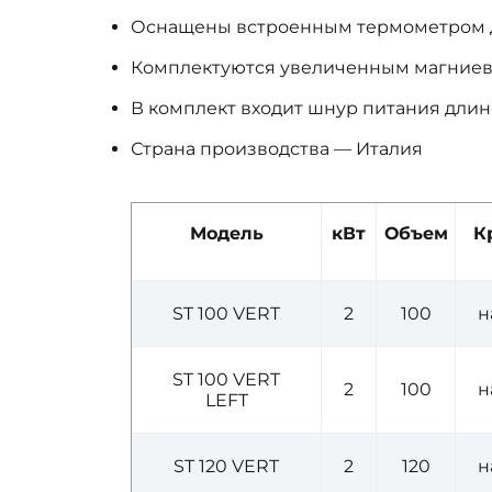
Оснащены встроенным термометром д
Комплектуются увеличенным магниев
В комплект входит шнур питания длино
Страна производства — Италия
Модель
кВт
Объем
К
ST 100 VERT
2
100
н
ST 100 VERT
2
100
н
LEFT
ST 120 VERT
2
120
н