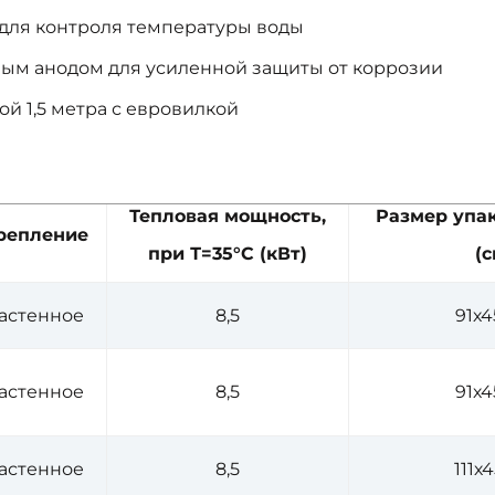
ля контроля температуры воды
ым анодом для усиленной защиты от коррозии
й 1,5 метра с евровилкой
Тепловая мощность,
Размер упа
репление
при Т=35°С (кВт)
(с
астенное
8,5
91х4
астенное
8,5
91х4
астенное
8,5
111х