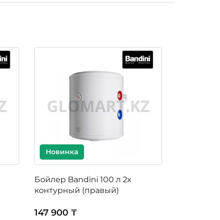
Новинка
Новинк
Бойлер Bandini 100 л 2х
Бойлер Ban
контурный (правый)
контурный
147 900 ₸
350 000 