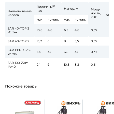
3
Подача, м
/
Ди
Напор, м
Мощ-
час
Hаименование
вх/
ность,
насоса
отве
кВт
мах
номин.
мах
номин.
SAR 40-TOP 2
10,8
4,8
6,5
4,8
0,37
Vortex
SAR 40-TOP 2
13,2
6
8
5,5
0,37
SAR 100-TOP 2-
10,8
4,8
6,5
4,8
0,37
Vortex
SAR 100-ZXm
24
9
10,5
8,2
0,6
1A/40
Похожие товары