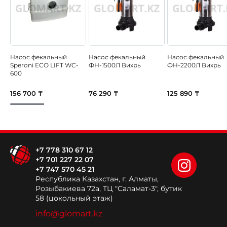
Насос фекальный
Насос фекальный
Насос фекальный
Speroni ECO LIFT WC-
ФН-1500Л Вихрь
ФН-2200Л Вихрь
600
156 700 ₸
76 290 ₸
125 890 ₸
+7 778 310 67 12
+7 701 227 22 07
+7 747 570 45 21
Республика Казахстан, г. Алматы,
Розыбакиева 72а, ТЦ "Саламат-3", бутик
58 (цокольный этаж)
info@glomart.kz