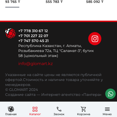
93 765 ₸
555 783 ₸
585 092 ₸
+7 778 310 67 12
+7 701 227 22 07
+7 747 570 45 21
Республика Казахстан, г. Алматы,
Розыбакиева 72а, ТЦ "Саламат-3", бутик
58 (цокольный этаж)
info@glomart.kz
Указанные на сайте цены не являются публичной
офертой.
Стоимость и наличие товара уточняйте у
менеджеров.
© GLOMART 2024
Создание сайта
— Интернет-агентство «Пантера»
Главная
Каталог
Звонок
Корзина
Меню