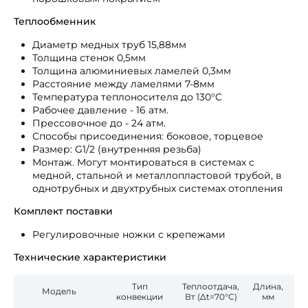
Теплообменник
Диаметр медных труб 15,88мм
Толщина стенок 0,5мм
Толщина алюминиевых ламелей 0,3мм
Расстояние между ламелями 7-8мм
Температура теплоносителя до 130°C
Рабочее давление - 16 атм.
Прессовочное до - 24 атм.
Способы присоединения: боковое, торцевое
Размер: G1/2 (внутренняя резьба)
Монтаж. Могут монтироваться в системах с
медной, стальной и металлопластовой трубой, в
однотрубных и двухтрубных системах отопления
Комплект поставки
Регулировочные ножки с крепежами
Технические характеристики
Тип
Теплоотдача,
Длина,
Гл
Модель
конвекции
Вт (Δt=70°C)
мм