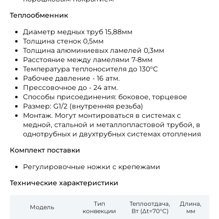
Теплообменник
Диаметр медных труб 15,88мм
Толщина стенок 0,5мм
Толщина алюминиевых ламелей 0,3мм
Расстояние между ламелями 7-8мм
Температура теплоносителя до 130°C
Рабочее давление - 16 атм.
Прессовочное до - 24 атм.
Способы присоединения: боковое, торцевое
Размер: G1/2 (внутренняя резьба)
Монтаж. Могут монтироваться в системах с
медной, стальной и металлопластовой трубой, в
однотрубных и двухтрубных системах отопления
Комплект поставки
Регулировочные ножки с крепежами
Технические характеристики
Тип
Теплоотдача,
Длина,
Гл
Модель
конвекции
Вт (Δt=70°C)
мм