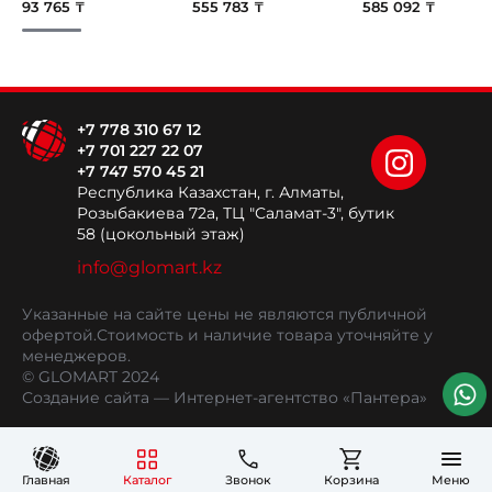
93 765 ₸
555 783 ₸
585 092 ₸
+7 778 310 67 12
+7 701 227 22 07
+7 747 570 45 21
Республика Казахстан, г. Алматы,
Розыбакиева 72а, ТЦ "Саламат-3", бутик
58 (цокольный этаж)
info@glomart.kz
Указанные на сайте цены не являются публичной
офертой.
Стоимость и наличие товара уточняйте у
менеджеров.
© GLOMART 2024
Создание сайта
— Интернет-агентство «Пантера»
Главная
Каталог
Звонок
Корзина
Меню