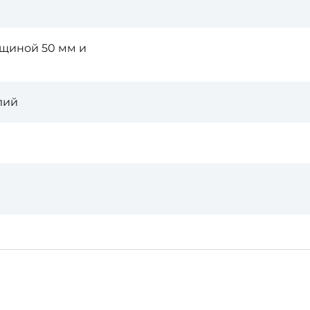
лщиной 50 мм и
лий