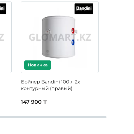
Новинка
Новинк
Бойлер Bandini 100 л 2х
Бойлер Ban
контурный (правый)
контурный
147 900 ₸
350 000 