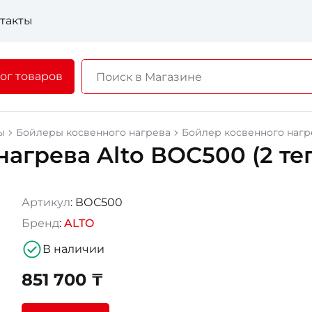
такты
ог товаров
ы
Бойлеры косвенного нагрева
Бойлер косвенного нагр
нагрева Alto ВОС500 (2 т
Артикул
: ВОС500
Бренд
:
ALTO
В наличии
851 700 ₸