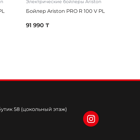
on
Электрические бойлеры Ariston
PL
Бойлер Ariston PRO R 100 V PL
91 990 ₸
бутик 58 (цокольный этаж)