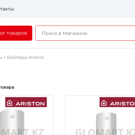
такты
ог товаров
ы
Бойлеры Ariston
товара