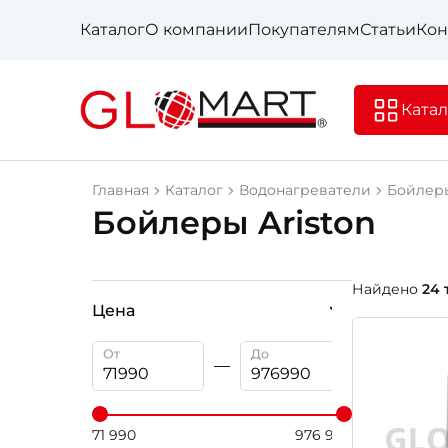
Каталог
О компании
Покупателям
Статьи
Кон
Катал
Главная
Каталог
Водонагреватели
Бойлер
Бойлеры Ariston
Найдено
24 
Цена
От
До
71 990
976 990