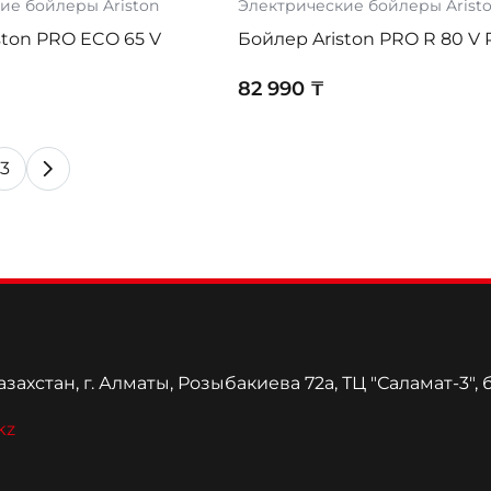
ие бойлеры Ariston
Электрические бойлеры Arist
ston PRO ECO 65 V
Бойлер Ariston PRO R 80 V 
82 990 ₸
3
захстан, г. Алматы, Розыбакиева 72а, ТЦ "Саламат-3", 
kz