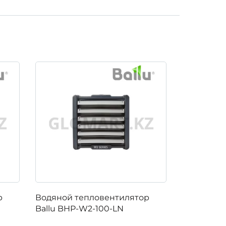
р
Водяной тепловентилятор
Водяной 
Ballu BHP-W2-100-LN
Ballu BHP