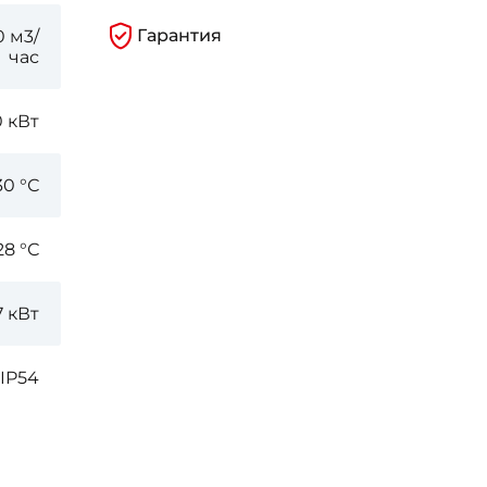
Гарантия
 м3/
час
0 кВт
30 °С
28 °С
7 кВт
IP54