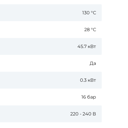
130 °С
28 °С
45.7 кВт
Да
0.3 кВт
16 бар
220 - 240 В