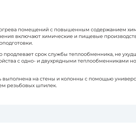
огрева помещений с повышенным содержанием химич
нения включают химические и пищевые производств
оподготовки.
о продлевает срок службы теплообменника, не ухуд
ройства с одно- и двухрядными теплообменниками н
ь выполнена на стены и колонны с помощью универс
ием резьбовых шпилек.