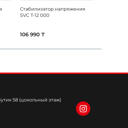
я
Стабилизатор напряжения
Стабилиз
SVC T-12 000
SVC T-20 
106 990 ₸
159 990 ₸
бутик 58 (цокольный этаж)