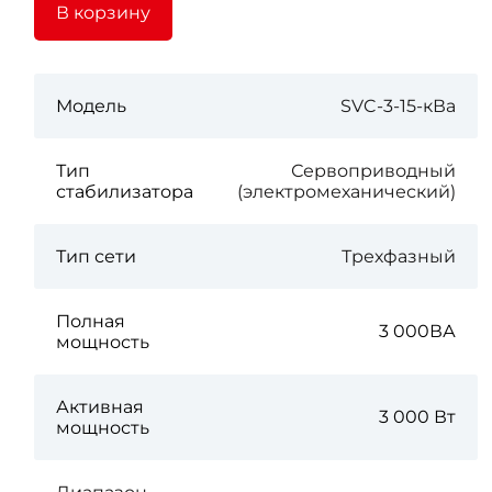
В корзину
Модель
SVC-3-15-кВа
Тип
Сервоприводный
стабилизатора
(электромеханический)
Тип сети
Трехфазный
Полная
3 000ВА
мощность
Активная
3 000 Вт
мощность