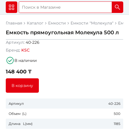
Главная
Каталог
Емкости
Емкости "Молекула"
Емко
Емкость прямоугольная Молекула 500 л
Артикул
: 40-226
Бренд
:
KSC
В наличии
148 400 ₸
В корзину
Артикул
40-226
Объем (L)
500
Длина L(мм)
1185