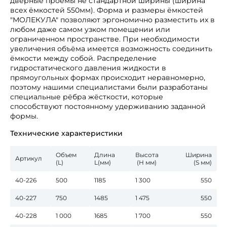
дверные проёмы не стандартной ширины (ширина
всех ёмкостей 550мм). Форма и размеры ёмкостей
"МОЛЕКУЛА" позволяют эргономично разместить их в
любом даже самом узком помещении или
ограниченном пространстве. При необходимости
увеличения объёма имеется возможность соединить
ёмкости между собой. Распределение
гидростатического давления жидкости в
прямоугольных формах происходит неравномерно,
поэтому нашими специалистами были разработаны
специальные рёбра жёсткости, которые
способствуют постоянному удерживанию заданной
формы.
Технические характеристики
Объем
Длина
Высота
Ширина
Артикул
(L)
L(мм)
(Н мм)
(S мм)
40-226
500
1185
1 300
550
40-227
750
1485
1 475
550
40-228
1 000
1685
1 700
550