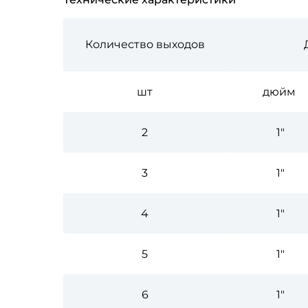
Количество выходов
шт
дюйм
2
1"
3
1"
4
1"
5
1"
6
1"