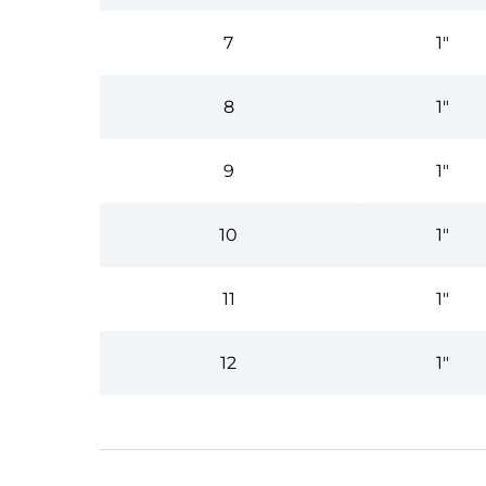
7
1"
8
1"
9
1"
10
1"
11
1"
12
1"