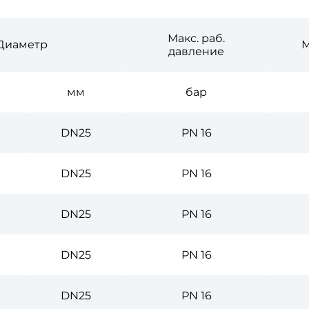
Макс. раб.
Диаметр
М
давление
мм
бар
DN25
PN 16
DN25
PN 16
DN25
PN 16
DN25
PN 16
DN25
PN 16