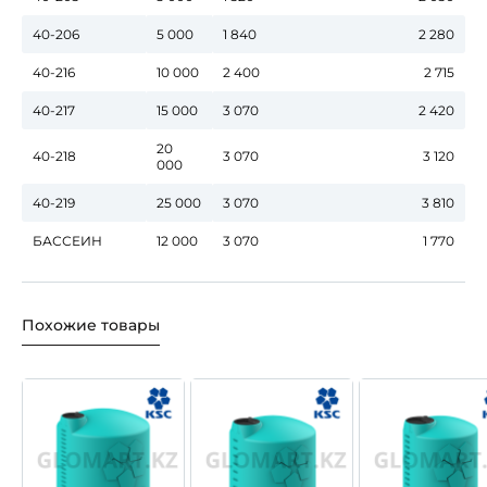
40-206
5 000
1 840
2 280
40-216
10 000
2 400
2 715
40-217
15 000
3 070
2 420
20
40-218
3 070
3 120
000
40-219
25 000
3 070
3 810
БАССЕИН
12 000
3 070
1 770
Похожие товары