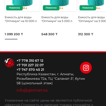
Новинка
Новинка
Новинка
Емкость для воды
Емкость для воды
Емкость для воды
"Оптимум" на 10 000 л
"Оптимум" на 5 000 л
"Оптимум" на 3 000
1 099 200 ₸
548 300 ₸
312 300 ₸
+7 778 310 67 12
+7 701 227 22 07
+7 747 570 45 21
Республика Казахстан, г. Алматы,
Розыбакиева 72а, ТЦ "Саламат-3", бутик
58 (цокольный этаж)
info@glomart.kz
Указанные на сайте цены не являются публичной
офертой.
Стоимость и наличие товара уточняйте у