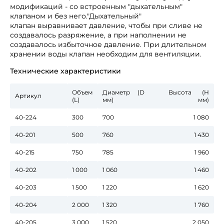
модификаций - со встроенным "дыхательным"
клапаном и без него."Дыхательный"
клапан выравнивает давление, чтобы при сливе не
создавалось разряжение, а при наполнении не
создавалось избыточное давление. При длительном
хранении воды клапан необходим для вентиляции.
Технические характеристики
Объем
Диаметр (D
Высота (Н
Артикул
(L)
мм)
мм)
40-224
300
700
1 080
40-201
500
760
1 430
40-215
750
785
1 960
40-202
1 000
1 060
1 460
40-203
1 500
1 220
1 620
40-204
2 000
1 320
1 760
40-205
3 000
1 520
2 050