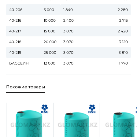
40-206
5 000
1 840
2 280
40-216
10 000
2 400
2 715
40-217
15 000
3 070
2 420
40-218
20 000
3 070
3 120
40-219
25 000
3 070
3 810
БАССЕИН
12 000
3 070
1 770
Похожие товары