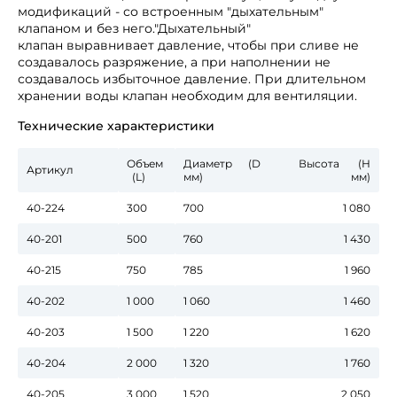
модификаций - со встроенным "дыхательным"
клапаном и без него."Дыхательный"
клапан выравнивает давление, чтобы при сливе не
создавалось разряжение, а при наполнении не
создавалось избыточное давление. При длительном
хранении воды клапан необходим для вентиляции.
Технические характеристики
Объем
Диаметр (D
Высота (Н
Артикул
(L)
мм)
мм)
40-224
300
700
1 080
40-201
500
760
1 430
40-215
750
785
1 960
40-202
1 000
1 060
1 460
40-203
1 500
1 220
1 620
40-204
2 000
1 320
1 760
40-205
3 000
1 520
2 050