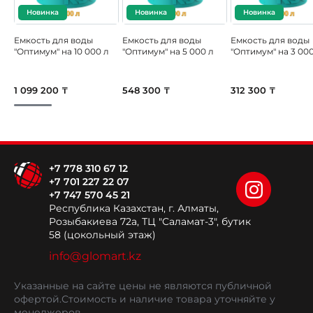
Новинка
Новинка
Новинка
Емкость для воды
Емкость для воды
Емкость для воды
"Оптимум" на 10 000 л
"Оптимум" на 5 000 л
"Оптимум" на 3 000
1 099 200 ₸
548 300 ₸
312 300 ₸
+7 778 310 67 12
+7 701 227 22 07
+7 747 570 45 21
Республика Казахстан, г. Алматы,
Розыбакиева 72а, ТЦ "Саламат-3", бутик
58 (цокольный этаж)
info@glomart.kz
Указанные на сайте цены не являются публичной
офертой.
Стоимость и наличие товара уточняйте у
менеджеров.