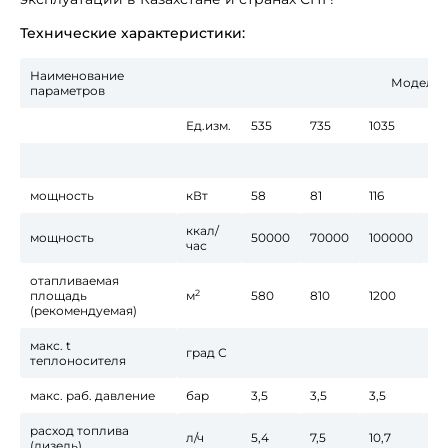
Технические характеристики:
Наименование
Модель к
параметров
Ед.изм.
535
735
1035
15
мощность
кВт
58
81
116
17
ккал/
мощность
50000
70000
100000
15
час
отапливаемая
2
площадь
м
580
810
1200
18
(рекомендуемая)
макс. t
град С
теплоносителя
макс. раб. давление
бар
3,5
3,5
3,5
3,
расход топлива
л/ч
5,4
7,5
10,7
16,
(дизель)