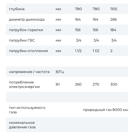
глубина
мм
780
780
1105
11
диаметр дымохода
мм
164
164
266
26
патрубок горелки
мм
156
156
184
18
патрубки ГВС
мм
3/4
3/4
3/4
3/
патрубки отопления
мм
1 1/2
1 1/2
2
2 1
напряжение / частота
В/Гц
потребление
Вт
260
270
300
4
электроэнергии
тип используемого
природный газ 8000 ккал/н
газа
номинальное
давление газа