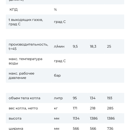
КПД
%
t выходящих газов,
град С
град С
производительность,
л/мин
9,5
18,3
25
41
t=45
макс. температура
град С
воды
макс. рабочее
бар
давление
объем тела котла
литр
95
134
193
21
вес котла, нетто
кг
171
218
285
3
высота
мм
1134
1386
1386
15
ширина
мм
566
566
736
73