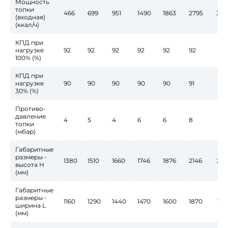
Мощность
топки
466
699
951
1490
1863
2795
360
(входная)
(ккал/ч)
КПД при
нагрузке
92
92
92
92
92
92
9
100% (%)
КПД при
нагрузке
90
90
90
90
90
91
9
30% (%)
Противо-
давление
4
5
4
6
6
8
топки
(мбар)
Габаритные
размеры -
1380
1510
1660
1746
1876
2146
232
высота Н
(мм)
Габаритные
размеры -
1160
1290
1440
1470
1600
1870
198
ширина L
(мм)