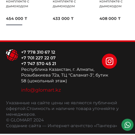
комплекте с
комплекте с
комплекте с
дымоходом
дымоходом
дымоходом
454 000 ₸
433 000 ₸
408 000 ₸
+7 778 310 67 12
+7 701 227 22 07
+7 747 570 45 21
Республика Казахстан, г. Алматы,
Розыбакиева 72а, ТЦ "Саламат-3", бутик
58 (цокольный этаж)
info@glomart.kz
Указанные на сайте цены не являются публичной
офертой.
Стоимость и наличие товара уточняйте у
менеджеров.
© GLOMART 2024
Создание сайта
— Интернет-агентство «Пантера»