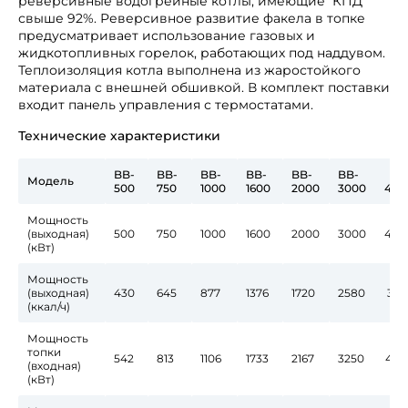
реверсивные водогрейные котлы, имеющие КПД
свыше 92%. Реверсивное развитие факела в топке
предусматривает использование газовых и
жидкотопливных горелок, работающих под наддувом.
Теплоизоляция котла выполнена из жаростойкого
материала с внешней обшивкой. В комплект поставки
входит панель управления с термостатами.
Технические характеристики
BB-
BB-
BB-
BB-
BB-
BB-
BB
Модель
500
750
1000
1600
2000
3000
400
Мощность
(выходная)
500
750
1000
1600
2000
3000
400
(кВт)
Мощность
(выходная)
430
645
877
1376
1720
2580
343
(ккал/ч)
Мощность
топки
542
813
1106
1733
2167
3250
434
(входная)
(кВт)