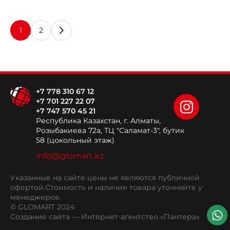
1
2
+7 778 310 67 12
+7 701 227 22 07
+7 747 570 45 21
Республика Казахстан, г. Алматы,
Розыбакиева 72а, ТЦ "Саламат-3", бутик
58 (цокольный этаж)
info@glomart.kz
Указанные на сайте цены не являются публичной
офертой.
Стоимость и наличие товара уточняйте у
менеджеров.
© GLOMART 2024
Создание сайта
— Интернет-агентство «Пантера»