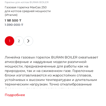
Горелки для котлов BURAN BOILER
Газовая горелка MaxGas 250
для котлов средней мощности
(Италия)
1 181 500 ₸
1 390 000 ₸
1
2
Линейка газовых горелок BURAN BOILER охватывает
атмосферные и наддувные модели различной
мощности, предназначенные для работы как на
природном, так и на сжиженном газе. Горелочные
блоки изготавливаются из жаростойких сплавов,
устойчивых к высоким температурам и длительным
термическим нагрузкам. Точно откалиброванные
форсунки и продуманная геометрия камеры
смешивания обеспечивают однородное факельное
Подробнее
пламя, полное сгорание топлива и минимальный
выброс вредных веществ в атмосферу.