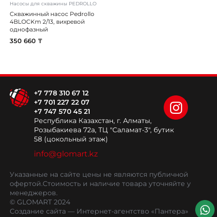
Насосы для скважины PEDROLLO
Скважинный насос Pedrollo
4BLOCKm 2/13, вихревой
однофазный
350 660 ₸
+7 778 310 67 12
+7 701 227 22 07
+7 747 570 45 21
Республика Казахстан, г. Алматы,
Розыбакиева 72а, ТЦ "Саламат-3", бутик
58 (цокольный этаж)
info@glomart.kz
Указанные на сайте цены не являются публичной
офертой.
Стоимость и наличие товара уточняйте у
менеджеров.
© GLOMART 2024
Создание сайта
— Интернет-агентство «Пантера»