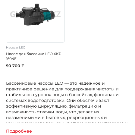
Насосы LEO
Насос для бассейна LEO XKP
1604E
90 700 ₸
Бассейновые насосы LEO — это надежное и
практичное решение для поддержания чистоты и
стабильного уровня воды в бассейнах, фонтанах и
системах водоподготовки. Они обеспечивают
эффективную циркуляцию, фильтрацию и
возможность откачки воды, что делает их
незаменимыми в бытовых, рекреационных и
коммерческих водоемах. Продуманная конструкция и
современные технологии делают оборудование LEO
Подробнее
долговечным и удобным в эксплуатации.