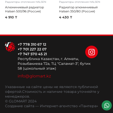
Радиаторы отопления HALSEN
Радиаторы отопления HALSEN
Алюминиевый радиатор
Радиатор алюминиевый
Halsen 500/96 (Россия)
Halsen 350/80 (Россия)
4 910 ₸
4 430 ₸
+7 778 310 67 12
+7 701 227 22 07
+7 747 570 45 21
Республика Казахстан, г. Алматы,
Розыбакиева 72а, ТЦ "Саламат-3", бутик
58 (цокольный этаж)
info@glomart.kz
Указанные на сайте цены не являются публичной
офертой.
Стоимость и наличие товара уточняйте у
менеджеров.
© GLOMART 2024
Создание сайта
— Интернет-агентство «Пантера»