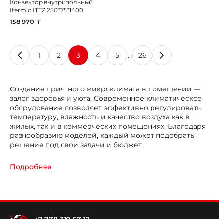
Конвектор внутрипольный
Itermic ITTZ 250*75*1400
158 970 ₸
1
2
3
4
5
…
26
Создание приятного микроклимата в помещении —
залог здоровья и уюта. Современное климатическое
оборудование позволяет эффективно регулировать
температуру, влажность и качество воздуха как в
жилых, так и в коммерческих помещениях. Благодаря
разнообразию моделей, каждый может подобрать
решение под свои задачи и бюджет.
Преимущества климатического
Подробнее
оборудования
Энергоэффективность.
Современные
устройства потребляют минимум энергии при
высокой производительности.