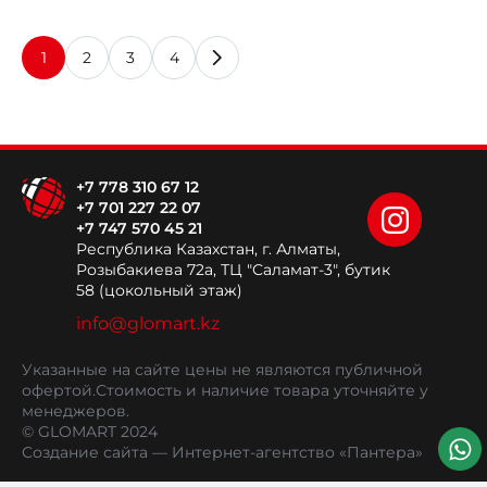
1
2
3
4
+7 778 310 67 12
+7 701 227 22 07
+7 747 570 45 21
Республика Казахстан, г. Алматы,
Розыбакиева 72а, ТЦ "Саламат-3", бутик
58 (цокольный этаж)
info@glomart.kz
Указанные на сайте цены не являются публичной
офертой.
Стоимость и наличие товара уточняйте у
менеджеров.
© GLOMART 2024
Создание сайта
— Интернет-агентство «Пантера»