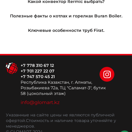
Какой конвектор Itermic выбрать?
Полезные факты о котлах и горелках Buran Boiler.
Ключевые особенности труб Firat.
+7 778 310 67 12
+7 701 227 22 07
+7 747 570 45 21
Республика Казахстан, г. Алматы,
Розыбакиева 72а, ТЦ "Саламат-3", бутик
58 (цокольный этаж)
info@glomart.kz
Указанные на сайте цены не являются публичной
офертой.
Стоимость и наличие товара уточняйте у
менеджеров.
© GLOMART 2024