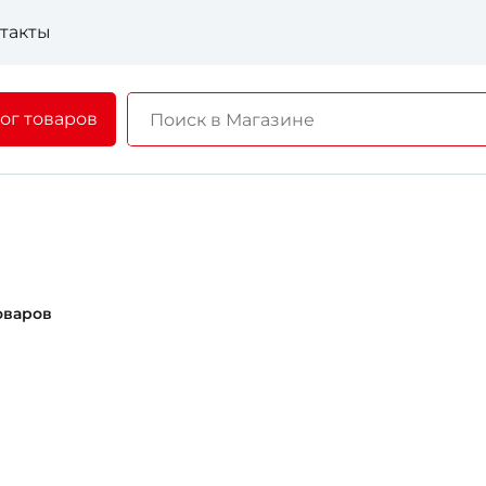
такты
ог товаров
оваров