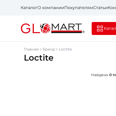
Каталог
О компании
Покупателям
Статьи
Кон
Катал
Главная
Бренд
Loctite
Loctite
Найдено
0 т