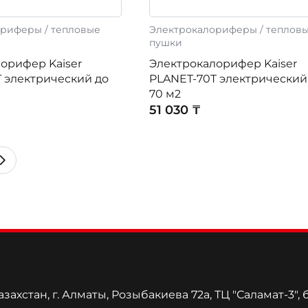
риферы / тепловые
Электрокалориферы / теплов
пушки
орифер Kaiser
Электрокалорифер Kaiser
 электрический до
PLANET-70T электрический
70 м2
51 030 ₸
захстан, г. Алматы, Розыбакиева 72а, ТЦ "Саламат-3", 