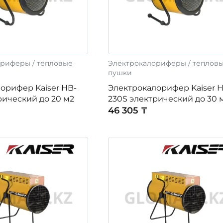
риферы / тепловые
Электрокалориферы / теплов
пушки
орифер Kaiser HB-
Электрокалорифер Kaiser 
рический до 20 м2
230S электрический до 30 
46 305 ₸