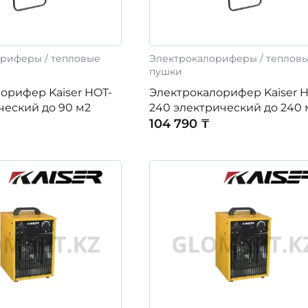
риферы / тепловые
Электрокалориферы / теплов
пушки
орифер Kaiser HOT-
Электрокалорифер Kaiser 
ческий до 90 м2
240 электрический до 240 
104 790 ₸