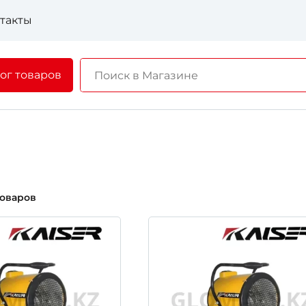
такты
ог товаров
товаров