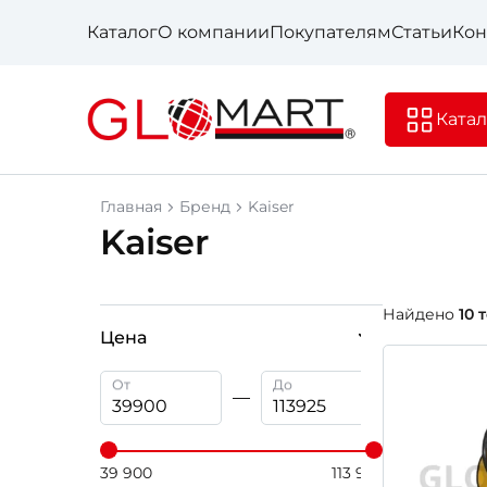
Каталог
О компании
Покупателям
Статьи
Кон
Катал
Главная
Бренд
Kaiser
Kaiser
Найдено
10 
Цена
От
До
39 900
113 925