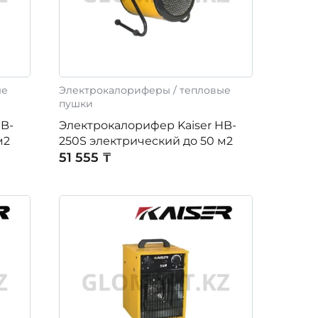
ые
Электрокалориферы / тепловые
пушки
HB-
Электрокалорифер Kaiser HB-
м2
250S электрический до 50 м2
51 555 ₸