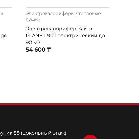
ые
Электрокалориферы / тепловые
пушки
Электрокалорифер Kaiser
 до
PLANET-90T электрический до
90 м2
54 600 ₸
бутик 58 (цокольный этаж)