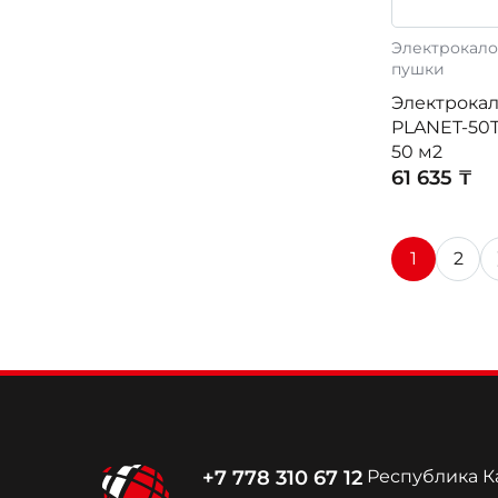
Электрокало
пушки
Электрокал
PLANET-50T
50 м2
61 635 ₸
1
2
+7 778 310 67 12
Республика Ка